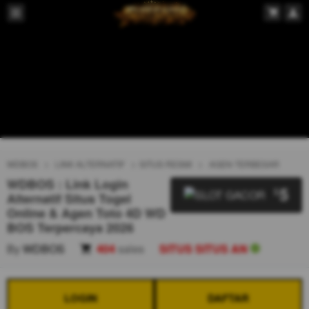
WDBOS
LINK ALTERNATIF
SITUS RESMI
AGEN TERBESAR
WDBOS : Link Login
5
$
Alternatif Situs Togel
Online & Agen Toto 4D WD
BOS Terpercaya 2026
By
WDBOS
404
sales
SITUS SITUS AN
LOGIN
DAFTAR