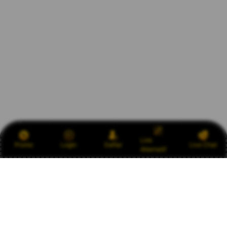
Link
Promo
Login
Daftar
Live Chat
Alternatif