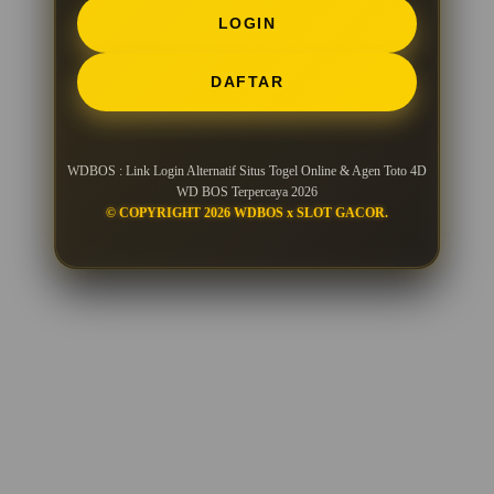
LOGIN
DAFTAR
WDBOS : Link Login Alternatif Situs Togel Online & Agen Toto 4D
WD BOS Terpercaya 2026
© COPYRIGHT 2026 WDBOS x SLOT GACOR.